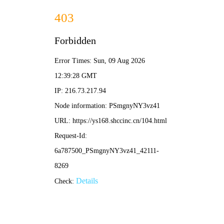
🐎 套马红包攻略站
套马券获取 · 每日免费 · 答题领券 · 最高70元红包
首页
套马攻略
套马券领取
答题赚券
提现教程
🐎 套马红包攻略
🐎 套中金马攻略
套马券获取技巧
20-70元红包
🐎
套中
🐎 答题赚套马券
全对得3张